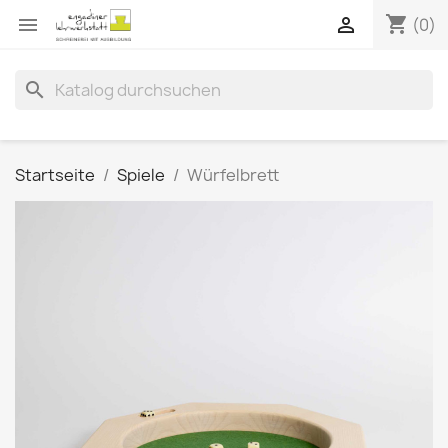
shopping_cart


(0)
search
Startseite
Spiele
Würfelbrett