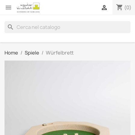
shopping_cart


(0)
search
Home
Spiele
Würfelbrett