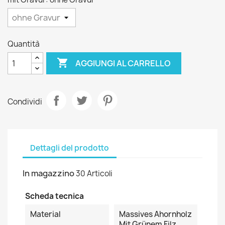
Quantità

AGGIUNGI AL CARRELLO
Condividi
Dettagli del prodotto
In magazzino
30 Articoli
Scheda tecnica
Material
Massives Ahornholz
Mit Grünem Filz