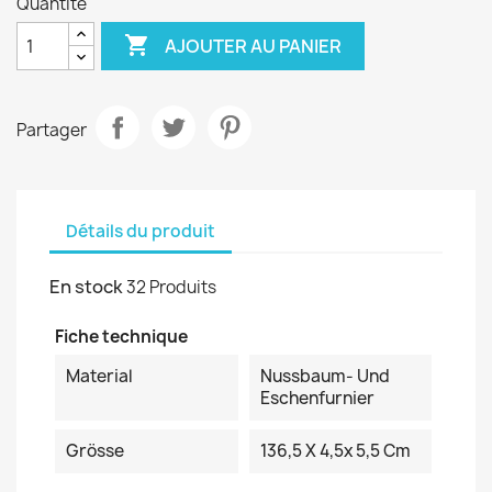
Quantité

AJOUTER AU PANIER
Partager
Détails du produit
En stock
32 Produits
Fiche technique
Material
Nussbaum- Und
Eschenfurnier
Grösse
136,5 X 4,5x 5,5 Cm