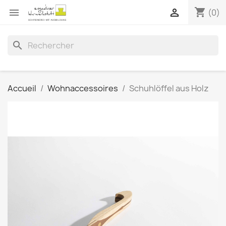
shopping_cart


(0)
search
Accueil
Wohnaccessoires
Schuhlöffel aus Holz