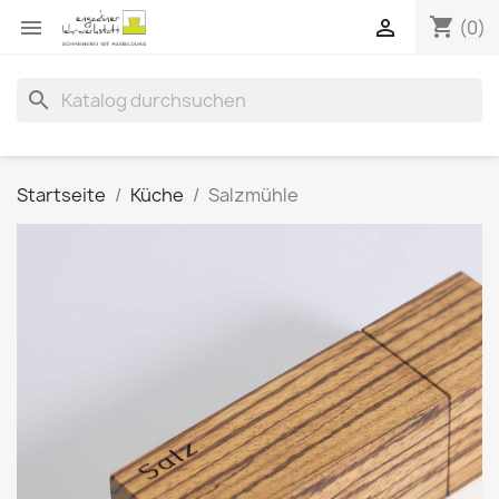
shopping_cart


(0)
search
Startseite
Küche
Salzmühle