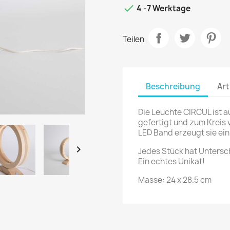

4 -7 Werktage
Teilen
Beschreibung
Art
Die Leuchte CIRCUL ist 
gefertigt und zum Kreis
LED Band erzeugt sie ei

Jedes Stück hat Untersch
Ein echtes Unikat!
Masse: 24 x 28.5 cm