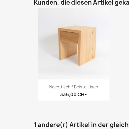
Kunden, die diesen Artikel geka
Vorschau

Nachttisch / Beistelltisch
336,00 CHF
1 andere(r) Artikel in der gleic