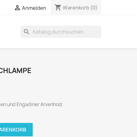
shopping_cart

Warenkorb
(0)
Anmelden
search
SCHLAMPE
ien und Engadiner Arvenholz
WARENKORB