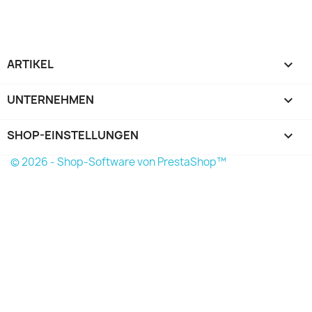
ARTIKEL

UNTERNEHMEN

SHOP-EINSTELLUNGEN
keyboard_arrow_down
© 2026 - Shop-Software von PrestaShop™